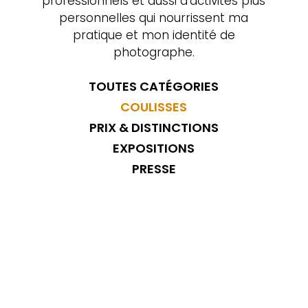
professionnels et aussi d’activités plus
personnelles qui nourrissent ma
pratique et mon identité de
photographe.
TOUTES CATÉGORIES
COULISSES
PRIX & DISTINCTIONS
EXPOSITIONS
PRESSE
Photographier les aurores boréales : Dans
un précédent article de blog, je vous ai