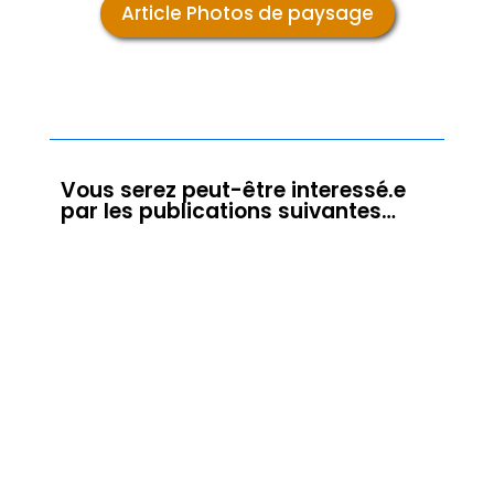
Article Photos de paysage
Vous serez peut-être interessé.e
par les publications suivantes…
Une photo Nature gagnante en Image
Projetée 🥇En avril 2025, je remporte la
première place au concours régional Rhône
Alpes (UR11) de la Fédération
Photographique de France dans la