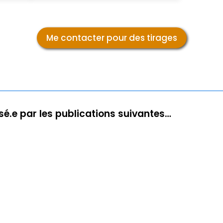
Me contacter pour des tirages
sé.e par les publications suivantes…
anc sur la traversée des Alpes" sera présente Au Perchoir à C
ges exposées au festival Images & Neige à Cluses début