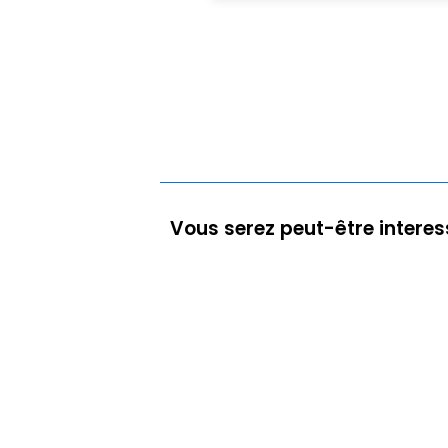
Vous serez peut-être interes
Mon exposition "Un voyage dans le bl
reprendra une sélection des ima
Montagne...